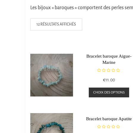
Les bijoux « baroques » comportent des perles sembl
12 RÉSULTATS AFFICHÉS
Bracelet baroque Aigue-
Ajouter à la liste
Marine
d’envies
N
€
11.00
o
t
C
e
CHOIX DES OPTIONS
0
p
s
a
u
r
pl
5
Bracelet baroque Apatite
Ajouter à la liste
va
d’envies
L