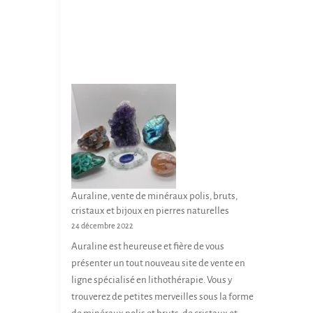
r
s
pl
5
la
va
p
L
d
o
p
p
êt
ch
s
la
p
Auraline, vente de minéraux polis, bruts,
d
cristaux et bijoux en pierres naturelles
24 décembre 2022
p
Auraline est heureuse et fière de vous
présenter un tout nouveau site de vente en
ligne spécialisé en lithothérapie. Vous y
trouverez de petites merveilles sous la forme