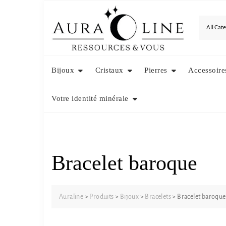
Skip
to
content
Bijoux
Cristaux
Pierres
Accessoire
Votre identité minérale
Bracelet baroque
Auraline
>
Produits
>
Bijoux
>
Bracelets
>
Bracelet baroque