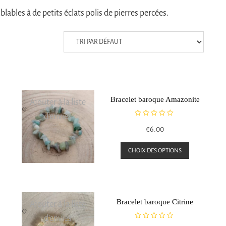
ables à de petits éclats polis de pierres percées.
Bracelet baroque Amazonite
Ajouter à la liste
d’envies
N
€
6.00
o
t
Ce
e
e
CHOIX DES OPTIONS
0
produit
roduit
s
a
u
r
plusieurs
5
usieurs
variations.
Bracelet baroque Citrine
Ajouter à la liste
riations.
Les
d’envies
es