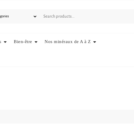
s
Bien-être
Nos minéraux de A à Z