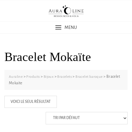
Skip
to
content
MENU
Bracelet Mokaïte
>
>
>
>
>
Bracelet
Auraline
Produits
Bijoux
Bracelets
Bracelet baroque
Mokaïte
VOICI LE SEUL RÉSULTAT