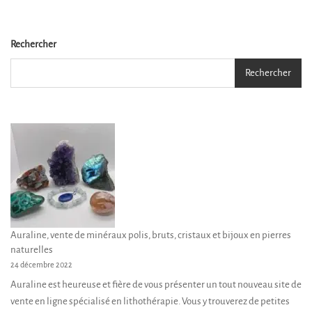
variations.
Les
options
Rechercher
peuvent
Rechercher
être
choisies
sur
la
page
du
produit
Auraline, vente de minéraux polis, bruts, cristaux et bijoux en pierres
naturelles
24 décembre 2022
Auraline est heureuse et fière de vous présenter un tout nouveau site de
vente en ligne spécialisé en lithothérapie. Vous y trouverez de petites