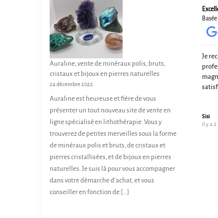
êt
Excell
Basée 
ch
s
la
Je re
p
Auraline, vente de minéraux polis, bruts,
profe
cristaux et bijoux en pierres naturelles
d
magni
24 décembre 2022
satis
p
Auraline est heureuse et fière de vous
présenter un tout nouveau site de vente en
Sisi
ligne spécialisé en lithothérapie. Vous y
il y a 2
trouverez de petites merveilles sous la forme
de minéraux polis et bruts, de cristaux et
pierres cristallisées, et de bijoux en pierres
naturelles. Je suis là pour vous accompagner
dans votre démarche d’achat, et vous
conseiller en fonction de […]