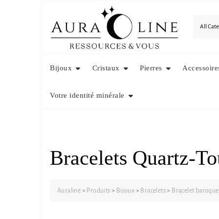
Skip
to
content
Bijoux
Cristaux
Pierres
Accessoire
Votre identité minérale
Bracelets Quartz-T
Auraline
>
Produits
>
Bijoux
>
Bracelets
>
Bracelet baroque