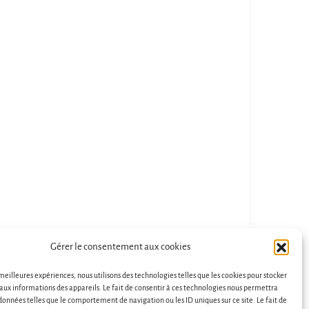
De magnifiques pierres de
Génial! Je suis ravie d'a
merveilleux conseils une personne
Aurélie, la pierre que j'a
extraordinaire que demander de plus
correspond exactement 
:)
j'avais besoin. Merci ! 
sans hésiter.
Lire la suite
Nathalie Collomb
Fanny C
il y a 3 ans
il y a 3 ans
Gérer le consentement aux cookies
 meilleures expériences, nous utilisons des technologies telles que les cookies pour stocker
aux informations des appareils. Le fait de consentir à ces technologies nous permettra
 données telles que le comportement de navigation ou les ID uniques sur ce site. Le fait de