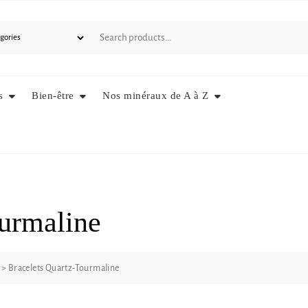
s
Bien-être
Nos minéraux de A à Z
ourmaline
>
Bracelets Quartz-Tourmaline