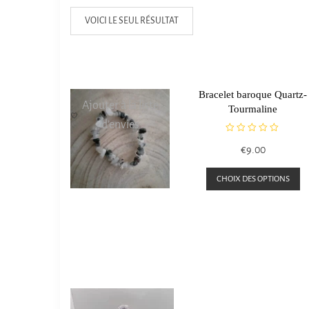
VOICI LE SEUL RÉSULTAT
Bracelet baroque Quartz-
Ajouter à la liste
Tourmaline
d’envies
N
€
9.00
o
t
C
e
CHOIX DES OPTIONS
0
p
s
a
u
r
pl
5
va
L
o
p