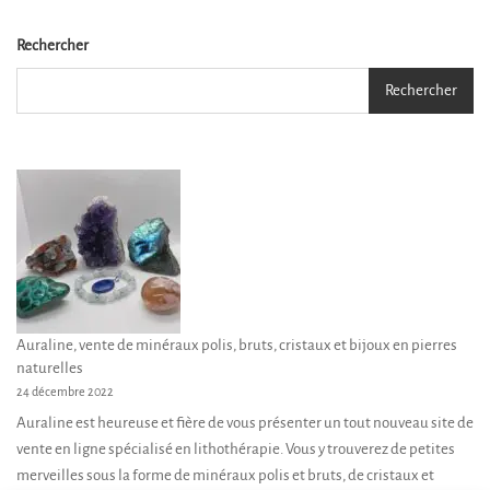
Les
options
Rechercher
peuvent
Rechercher
être
choisies
sur
la
page
du
produit
Auraline, vente de minéraux polis, bruts, cristaux et bijoux en pierres
naturelles
24 décembre 2022
Auraline est heureuse et fière de vous présenter un tout nouveau site de
vente en ligne spécialisé en lithothérapie. Vous y trouverez de petites
merveilles sous la forme de minéraux polis et bruts, de cristaux et