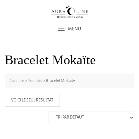
Skip
to
content
MENU
Bracelet Mokaïte
>
>
Bracelet Mokaïte
Auraline
Produits
VOICI LE SEUL RÉSULTAT