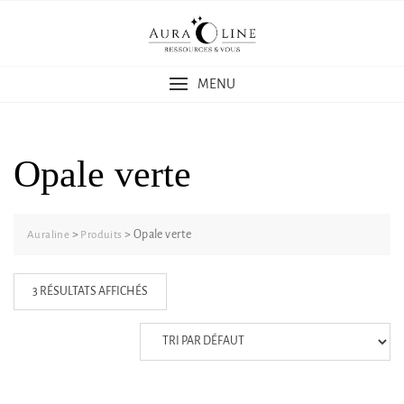
Skip
to
content
MENU
Opale verte
>
>
Opale verte
Auraline
Produits
3 RÉSULTATS AFFICHÉS