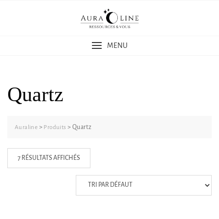
Skip
to
content
MENU
Quartz
>
>
Quartz
Auraline
Produits
7 RÉSULTATS AFFICHÉS