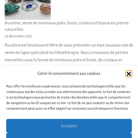
Auraline, vente de minéraux polis, bruts, cristaux et bijoux en pierres
naturelles
24 décembre 2022
Auraline est heureuse et fière de vous présenter un tout nouveau site de
vente en ligne spécialisé en lithothérapie. Vous y trouverez de petites
merveilles sous la forme de minéraux polis et bruts, de cristaux et
pierres cristallisées, et de bijoux en pierres naturelles. Je suis là pour
Gérer le consentement aux cookies
vous accompagner dans votre démarche d’achat, et vous conseiller en
fonction de […]
Pour offrir les meilleures expériences, nous utilisons des technologies telles que les
cookies pour stocker et/ou accéder aux informations des appareils. Le fait de consentir
à ces technologies nous permettra de traiter des données telles que le comportement
de navigation ou les ID uniques sur ce site. Le fait de ne pas consentir ou de retirer son
consentement peut avoir un effet négatif sur certaines caractéristiques et fonctions.
Accepter