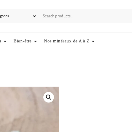
s
Bien-être
Nos minéraux de A à Z