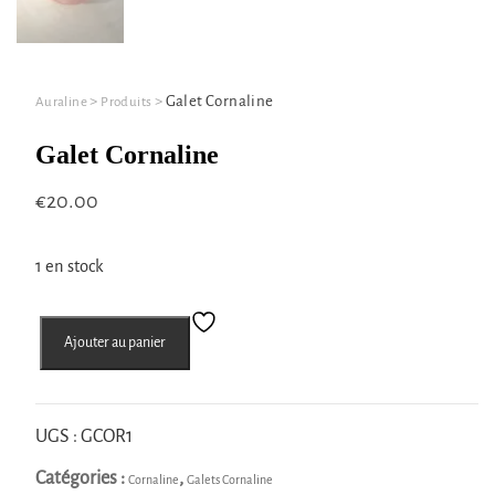
>
>
Galet Cornaline
Auraline
Produits
Galet Cornaline
€
20.00
1 en stock
quantité
Ajouter au panier
de
Galet
Cornaline
UGS :
GCOR1
Catégories :
,
Cornaline
Galets Cornaline