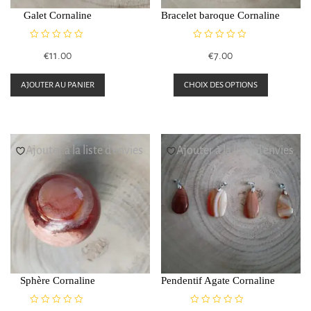
Galet Cornaline
Bracelet baroque Cornaline
N
N
€
11.00
€
7.00
o
o
t
t
Ce
e
e
AJOUTER AU PANIER
CHOIX DES OPTIONS
0
0
produit
s
s
a
u
u
r
r
plusieurs
5
5
Ajouter à la liste d’envies
Ajouter à la liste d’envies
variation
Les
options
peuvent
être
choisies
sur
Sphère Cornaline
Pendentif Agate Cornaline
la
page