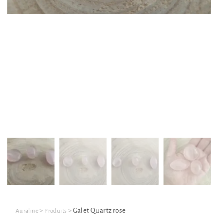
>
>
Galet Quartz rose
Auraline
Produits