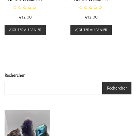
N
N
€
12.00
€
12.00
o
o
t
t
e
e
AJOUTER AU PANIER
AJOUTER AU PANIER
0
0
s
s
u
u
r
r
5
5
Rechercher
Rechercher