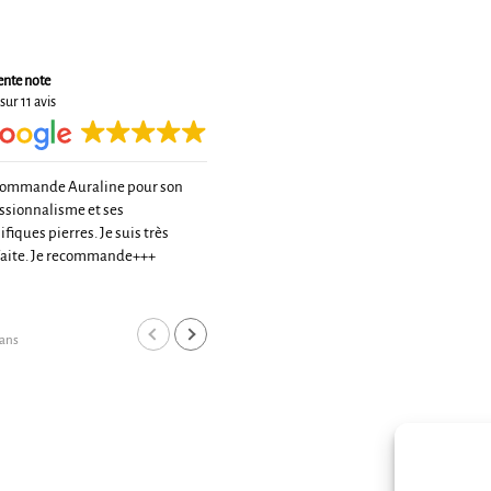
ente note
sur 11 avis
commande Auraline pour son
Très belle rencontre avec une
ssionnalisme et ses
pationnée de la lithotérapie
fiques pierres. Je suis très
De très bons conseils et un tarif très
faite. Je recommande+++
raisonnable pour une très belle
qualité
Lire la suite
Merci à toi
cyrille boi
 ans
il y a 2 ans