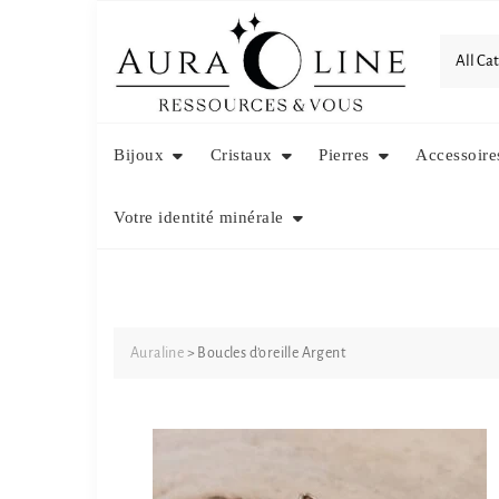
Skip
to
content
Bijoux
Cristaux
Pierres
Accessoire
Votre identité minérale
Auraline
>
Boucles d’oreille Argent