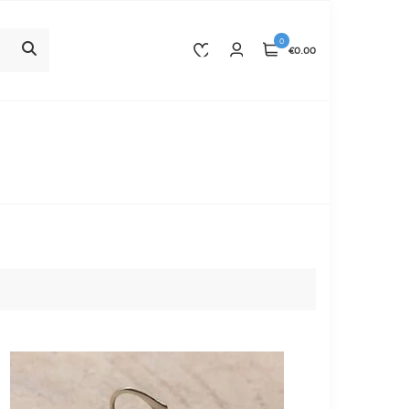
0
€0.00