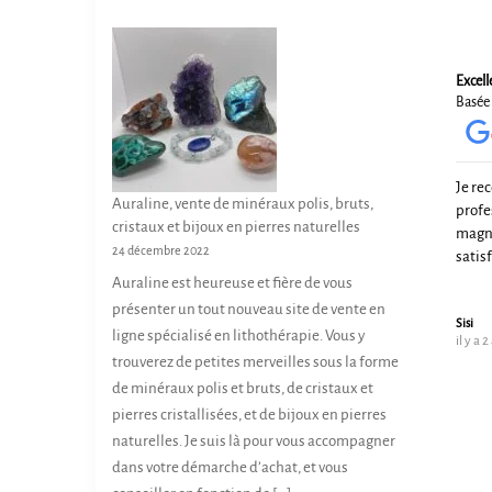
Excell
Basée 
Je re
Auraline, vente de minéraux polis, bruts,
profe
cristaux et bijoux en pierres naturelles
magni
24 décembre 2022
satis
Auraline est heureuse et fière de vous
présenter un tout nouveau site de vente en
Sisi
ligne spécialisé en lithothérapie. Vous y
il y a 2
trouverez de petites merveilles sous la forme
de minéraux polis et bruts, de cristaux et
pierres cristallisées, et de bijoux en pierres
naturelles. Je suis là pour vous accompagner
dans votre démarche d’achat, et vous