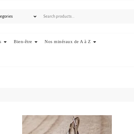
s
Bien-être
Nos minéraux de A à Z