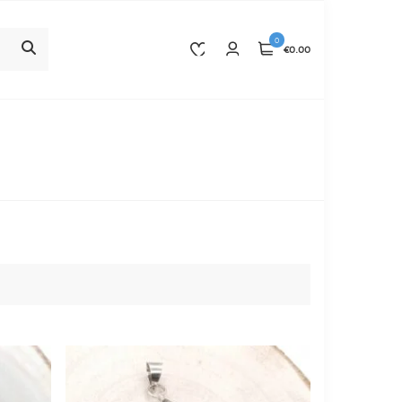
0
€0.00