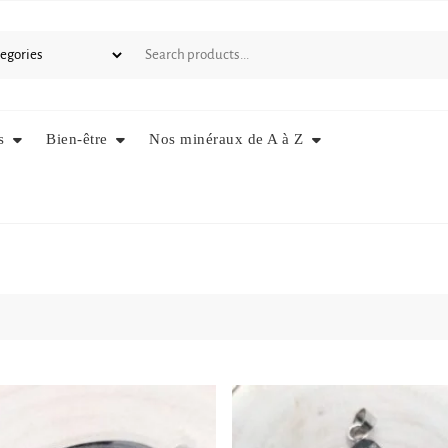
s
Bien-être
Nos minéraux de A à Z