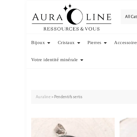
Skip
to
content
Bijoux
Cristaux
Pierres
Accessoire
Votre identité minérale
Auraline
>
Pendentifs sertis