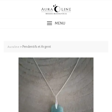
Skip
to
content
MENU
>
Pendentifs et Argent
Auraline