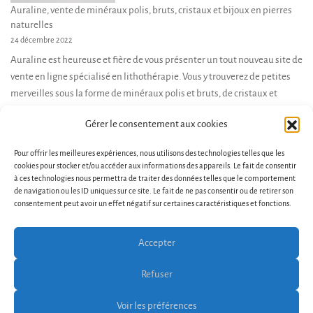
Auraline, vente de minéraux polis, bruts, cristaux et bijoux en pierres
naturelles
24 décembre 2022
Auraline est heureuse et fière de vous présenter un tout nouveau site de
vente en ligne spécialisé en lithothérapie. Vous y trouverez de petites
merveilles sous la forme de minéraux polis et bruts, de cristaux et
pierres cristallisées, et de bijoux en pierres naturelles. Je suis là pour
Gérer le consentement aux cookies
vous accompagner dans votre démarche d’achat, et vous conseiller en
fonction de […]
Pour offrir les meilleures expériences, nous utilisons des technologies telles que les
cookies pour stocker et/ou accéder aux informations des appareils. Le fait de consentir
à ces technologies nous permettra de traiter des données telles que le comportement
de navigation ou les ID uniques sur ce site. Le fait de ne pas consentir ou de retirer son
consentement peut avoir un effet négatif sur certaines caractéristiques et fonctions.
Accepter
Conditions générales de vente et d’utilisation
Refuser
Contact
Politique de cookies (UE)
Voir les préférences
Copyright © 2026 Bosa Ecommerce. Powered by
Bosa