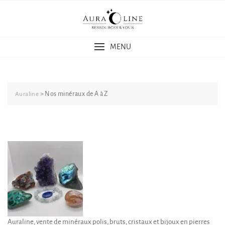
Skip
to
content
MENU
>
Nos minéraux de A à Z
Auraline
Auraline, vente de minéraux polis, bruts, cristaux et bijoux en pierres