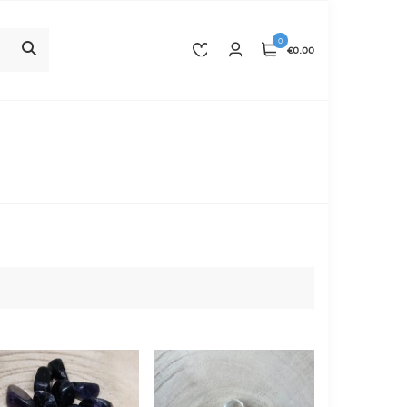
0
€0.00