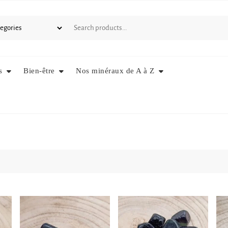
s
Bien-être
Nos minéraux de A à Z