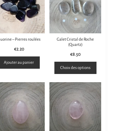
luorine – Pierres roulées
Galet Cristal de Roche
(Quartz)
€
2.20
€
8.50
Ajouter au panier
Choix des options