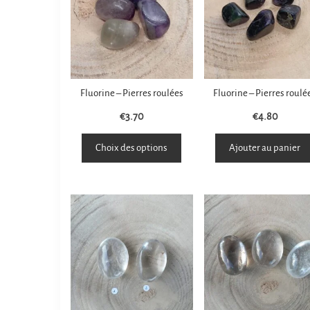
Fluorine – Pierres roulées
Fluorine – Pierres roulé
€
3.70
€
4.80
Choix des options
Ajouter au panier