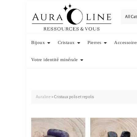
Skip
to
content
Bijoux
Cristaux
Pierres
Accessoire
Votre identité minérale
Auraline
>
Cristaux polis et repolis