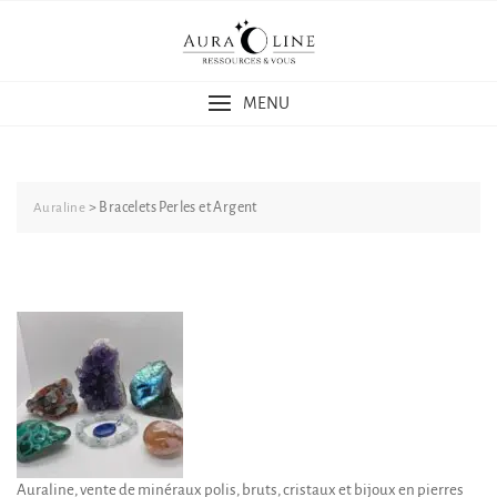
Skip
to
content
MENU
>
Bracelets Perles et Argent
Auraline
Auraline, vente de minéraux polis, bruts, cristaux et bijoux en pierres