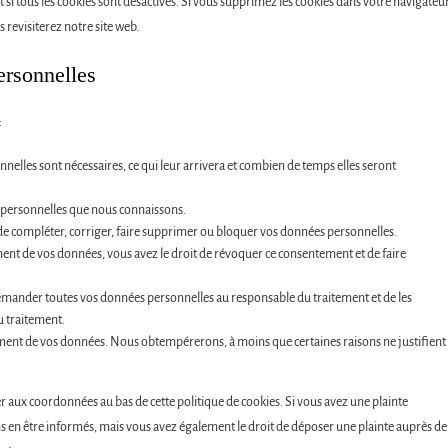
si tous les cookies sont désactivés. Si vous supprimez les cookies dans votre navigateur
revisiterez notre site web.
ersonnelles
:
nelles sont nécessaires, ce qui leur arrivera et combien de temps elles seront
es personnelles que nous connaissons.
t de compléter, corriger, faire supprimer ou bloquer vos données personnelles.
nt de vos données, vous avez le droit de révoquer ce consentement et de faire
 demander toutes vos données personnelles au responsable du traitement et de les
u traitement.
ement de vos données. Nous obtempérerons, à moins que certaines raisons ne justifient
rer aux coordonnées au bas de cette politique de cookies. Si vous avez une plainte
s en être informés, mais vous avez également le droit de déposer une plainte auprès de