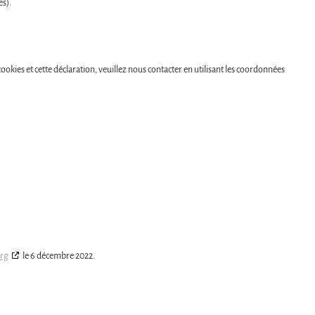
es).
okies et cette déclaration, veuillez nous contacter en utilisant les coordonnées
org
le 6 décembre 2022.