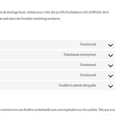
e stockage local, utilisés pour créer des profils d’utilisateurs afin d’afficher de la
ites web dans des finalités marketing similaires.
Fonctionnel
Consent
to
Statistiques (anonymes)
Consent
service
to
woocomme
Fonctionnel
Consent
service
to
elementor
Fonctionnel
Consent
service
to
php
Finalité en attente d’enquête
Consent
service
to
wordpress
service
divers
s montrerons une fenêtre contextuelle avec une explication sur les cookies. Dès que vou