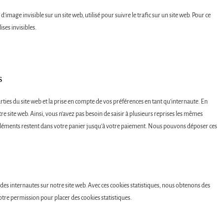
’image invisible sur un site web, utilisé pour suivre le trafic sur un site web. Pour ce
ses invisibles.
s
ties du site web et la prise en compte de vos préférences en tant qu’internaute. En
tre site web. Ainsi, vous n’avez pas besoin de saisir à plusieurs reprises les mêmes
es éléments restent dans votre panier jusqu’à votre paiement. Nous pouvons déposer ces
 des internautes sur notre site web. Avec ces cookies statistiques, nous obtenons des
tre permission pour placer des cookies statistiques.