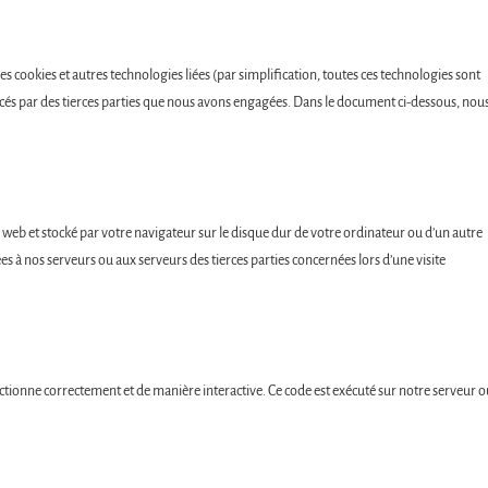
e des cookies et autres technologies liées (par simplification, toutes ces technologies sont
acés par des tierces parties que nous avons engagées. Dans le document ci-dessous, nou
te web et stocké par votre navigateur sur le disque dur de votre ordinateur ou d’un autre
s à nos serveurs ou aux serveurs des tierces parties concernées lors d’une visite
nctionne correctement et de manière interactive. Ce code est exécuté sur notre serveur o