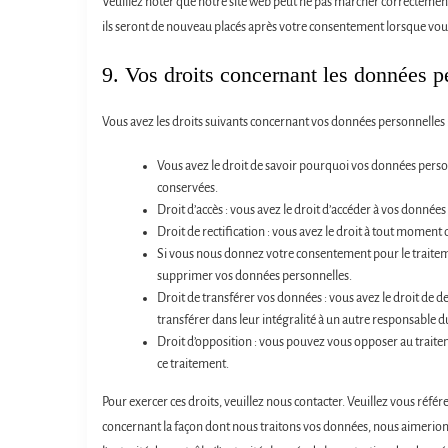
Veuillez noter que notre site web peut ne pas marcher correctement 
ils seront de nouveau placés après votre consentement lorsque vous 
9. Vos droits concernant les données p
Vous avez les droits suivants concernant vos données personnelles 
Vous avez le droit de savoir pourquoi vos données person
conservées.
Droit d’accès : vous avez le droit d’accéder à vos donné
Droit de rectification : vous avez le droit à tout momen
Si vous nous donnez votre consentement pour le traiteme
supprimer vos données personnelles.
Droit de transférer vos données : vous avez le droit de
transférer dans leur intégralité à un autre responsable d
Droit d’opposition : vous pouvez vous opposer au trait
ce traitement.
Pour exercer ces droits, veuillez nous contacter. Veuillez vous réfé
concernant la façon dont nous traitons vos données, nous aimerion