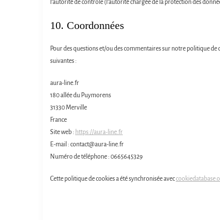
l’autorité de contrôle (l’autorité chargée de la protection des donné
10. Coordonnées
Pour des questions et/ou des commentaires sur notre politique de co
suivantes :
aura-line.fr
180 allée du Puymorens
31330 Merville
France
Site web :
https://aura-line.fr
E-mail :
contact@
aura-line.fr
Numéro de téléphone : 0665645329
Cette politique de cookies a été synchronisée avec
cookiedatabase.