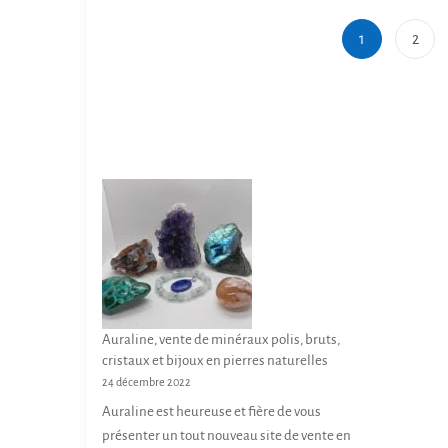
p
L
1
2
d
o
p
p
êt
ch
s
la
p
d
p
Auraline, vente de minéraux polis, bruts,
cristaux et bijoux en pierres naturelles
24 décembre 2022
Auraline est heureuse et fière de vous
présenter un tout nouveau site de vente en