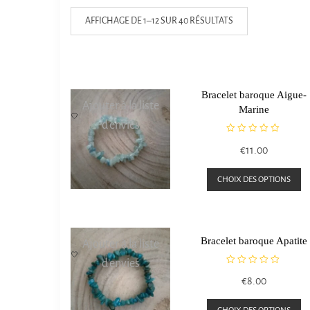
AFFICHAGE DE 1–12 SUR 40 RÉSULTATS
Bracelet baroque Aigue-
Ajouter à la liste
Marine
d’envies
N
€
11.00
o
t
C
e
CHOIX DES OPTIONS
0
p
s
a
u
r
pl
5
Bracelet baroque Apatite
Ajouter à la liste
va
d’envies
L
N
€
8.00
o
o
t
C
p
e