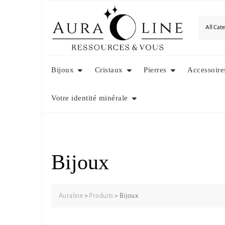
Skip
to
content
Bijoux
Cristaux
Pierres
Accessoire
Votre identité minérale
Bijoux
Auraline
>
Produits
>
Bijoux