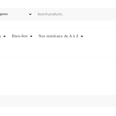
s
Bien-être
Nos minéraux de A à Z