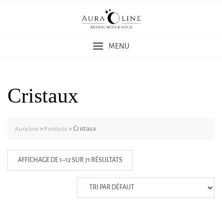
Skip
to
content
MENU
Cristaux
>
>
Cristaux
Auraline
Produits
AFFICHAGE DE 1–12 SUR 71 RÉSULTATS