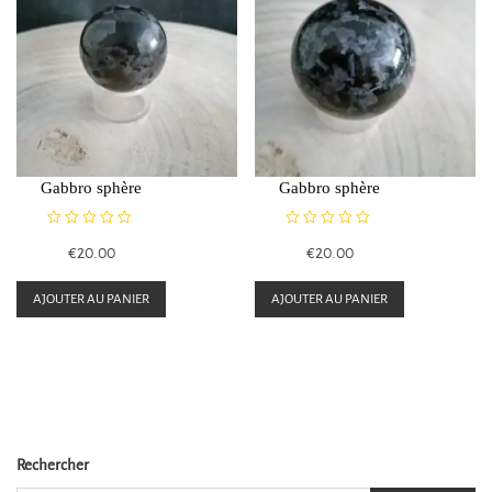
Gabbro sphère
Gabbro sphère
N
N
€
20.00
€
20.00
o
o
t
t
e
e
AJOUTER AU PANIER
AJOUTER AU PANIER
0
0
s
s
u
u
r
r
5
5
Rechercher