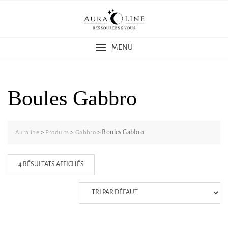
Skip
to
content
MENU
Boules Gabbro
>
>
>
Boules Gabbro
Auraline
Produits
Gabbro
4 RÉSULTATS AFFICHÉS