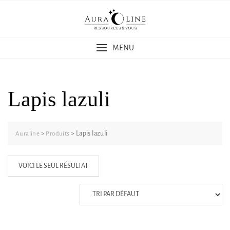
Skip
to
content
MENU
Lapis lazuli
>
>
Lapis lazuli
Auraline
Produits
VOICI LE SEUL RÉSULTAT