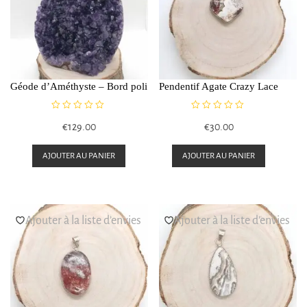
Géode d’Améthyste – Bord poli
Pendentif Agate Crazy Lace
N
N
€
129.00
€
30.00
o
o
t
t
e
e
AJOUTER AU PANIER
AJOUTER AU PANIER
0
0
s
s
u
u
r
r
5
5
Ajouter à la liste d’envies
Ajouter à la liste d’envies