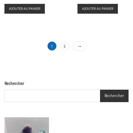
t
t
e
e
AJOUTER AU PANIER
AJOUTER AU PANIER
0
0
s
s
u
u
r
r
5
5
→
1
2
Rechercher
Rechercher