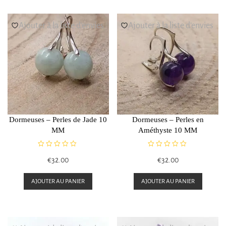
Ajouter à la liste d’envies
Ajouter à la liste d’envies
Dormeuses – Perles de Jade 10
Dormeuses – Perles en
MM
Améthyste 10 MM
N
N
€
32.00
€
32.00
o
o
t
t
e
e
AJOUTER AU PANIER
AJOUTER AU PANIER
0
0
s
s
u
u
r
r
5
5