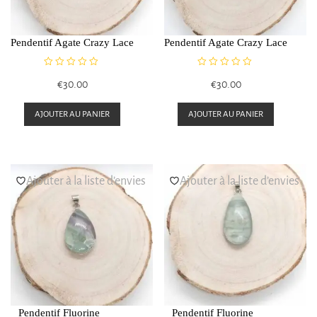
Pendentif Agate Crazy Lace
Pendentif Agate Crazy Lace
N
N
€
30.00
€
30.00
o
o
t
t
e
e
AJOUTER AU PANIER
AJOUTER AU PANIER
0
0
s
s
u
u
r
r
5
5
Ajouter à la liste d’envies
Ajouter à la liste d’envies
Pendentif Fluorine
Pendentif Fluorine