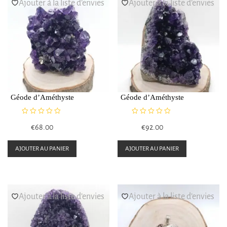
Ajouter à la liste d’envies
Ajouter à la liste d’envies
Géode d’Améthyste
Géode d’Améthyste
N
N
€
68.00
€
92.00
o
o
t
t
e
e
AJOUTER AU PANIER
AJOUTER AU PANIER
0
0
s
s
u
u
r
r
5
5
Ajouter à la liste d’envies
Ajouter à la liste d’envies