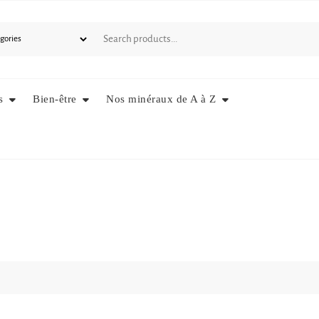
s
Bien-être
Nos minéraux de A à Z