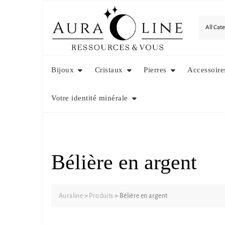
Skip
to
content
Bijoux
Cristaux
Pierres
Accessoire
Votre identité minérale
Bélière en argent
Auraline
>
Produits
>
Bélière en argent