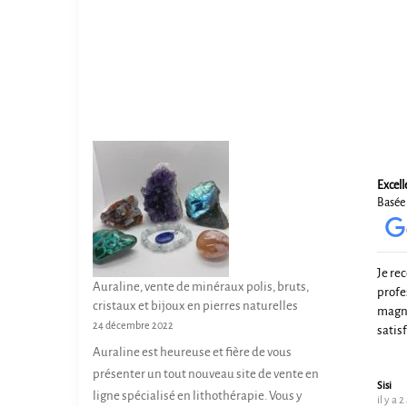
Excell
Basée 
Je re
Auraline, vente de minéraux polis, bruts,
profe
cristaux et bijoux en pierres naturelles
magni
24 décembre 2022
satis
Auraline est heureuse et fière de vous
présenter un tout nouveau site de vente en
Sisi
ligne spécialisé en lithothérapie. Vous y
il y a 2