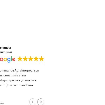
ente note
sur 11 avis
commande Auraline pour son
Très belle rencontre avec une
ssionnalisme et ses
pationnée de la lithotérapie
fiques pierres. Je suis très
De très bons conseils et un tarif très
faite. Je recommande+++
raisonnable pour une très belle
qualité
Lire la suite
Merci à toi
cyrille boi
 ans
il y a 2 ans