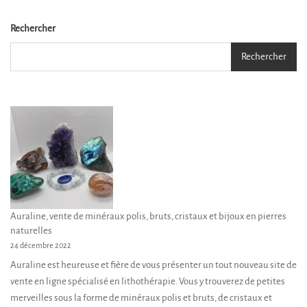
Les
options
Rechercher
peuvent
Rechercher
être
choisies
sur
la
page
du
produit
Auraline, vente de minéraux polis, bruts, cristaux et bijoux en pierres
naturelles
24 décembre 2022
Auraline est heureuse et fière de vous présenter un tout nouveau site de
vente en ligne spécialisé en lithothérapie. Vous y trouverez de petites
merveilles sous la forme de minéraux polis et bruts, de cristaux et