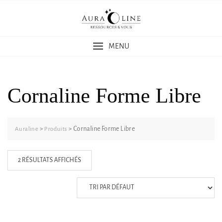
Skip
to
content
MENU
Cornaline Forme Libre
>
>
Cornaline Forme Libre
Auraline
Produits
2 RÉSULTATS AFFICHÉS