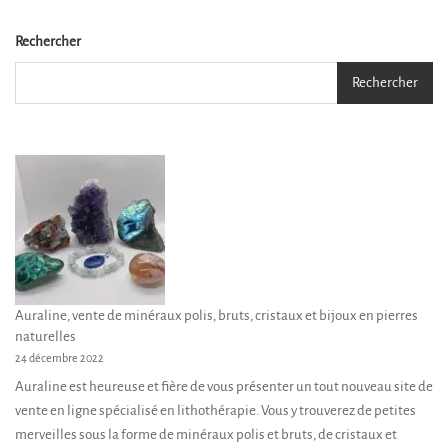
Les
Les
options
options
Rechercher
peuvent
peuvent
Rechercher
être
être
choisies
choisies
sur
sur
la
la
page
page
du
du
produit
produit
Auraline, vente de minéraux polis, bruts, cristaux et bijoux en pierres
naturelles
24 décembre 2022
Auraline est heureuse et fière de vous présenter un tout nouveau site de
vente en ligne spécialisé en lithothérapie. Vous y trouverez de petites
merveilles sous la forme de minéraux polis et bruts, de cristaux et