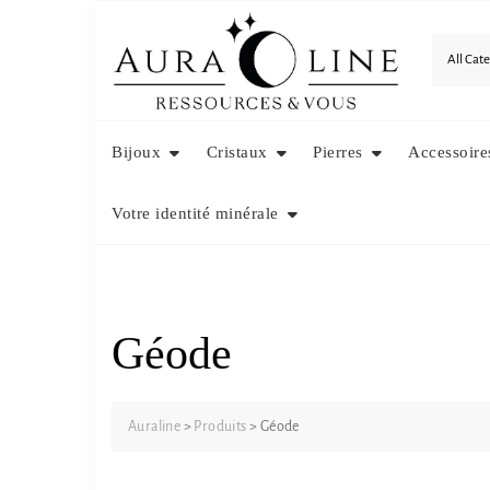
Skip
to
content
Bijoux
Cristaux
Pierres
Accessoire
Votre identité minérale
Géode
Auraline
>
Produits
>
Géode