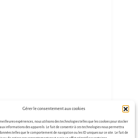
De magnifiques pierres de
Génial! Je suis ravie d'a
merveilleux conseils une personne
Aurélie, la pierre que j'a
extraordinaire que demander de plus
correspond exactement 
:)
j'avais besoin. Merci ! 
sans hésiter.
Lire la suite
Nathalie Collomb
Fanny C
il y a 3 ans
il y a 3 ans
Gérer le consentement aux cookies
 meilleures expériences, nous utilisons des technologies telles que les cookies pour stocker
aux informations des appareils. Le fait de consentir à ces technologies nous permettra
 données telles que le comportement de navigation ou les ID uniques sur ce site. Le fait de