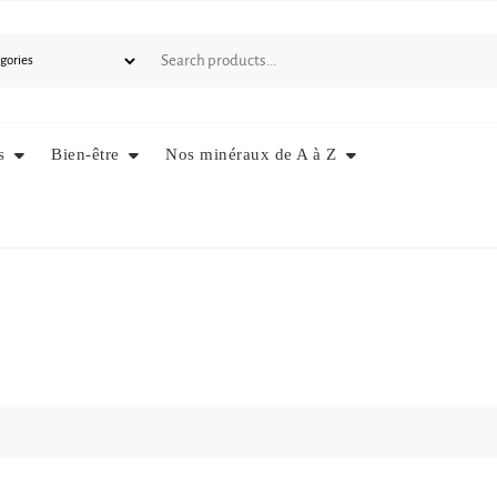
s
Bien-être
Nos minéraux de A à Z