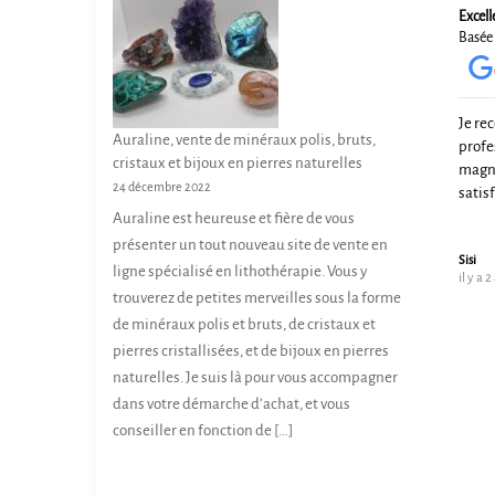
Excell
Basée 
Je re
Auraline, vente de minéraux polis, bruts,
profe
cristaux et bijoux en pierres naturelles
magni
24 décembre 2022
satis
Auraline est heureuse et fière de vous
présenter un tout nouveau site de vente en
Sisi
ligne spécialisé en lithothérapie. Vous y
il y a 2
trouverez de petites merveilles sous la forme
de minéraux polis et bruts, de cristaux et
pierres cristallisées, et de bijoux en pierres
naturelles. Je suis là pour vous accompagner
dans votre démarche d’achat, et vous
conseiller en fonction de […]