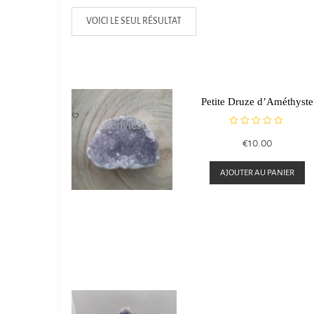
VOICI LE SEUL RÉSULTAT
Petite Druze d’Améthyste
Ajouter à la liste
d’envies
N
€
10.00
o
t
e
AJOUTER AU PANIER
0
s
u
r
5