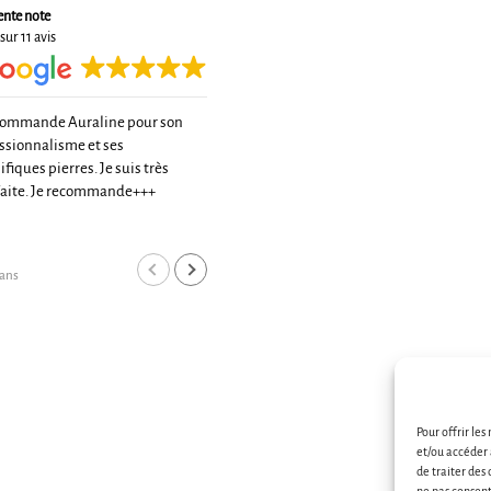
ente note
sur 11 avis
commande Auraline pour son
Très belle rencontre avec une
ssionnalisme et ses
pationnée de la lithotérapie
fiques pierres. Je suis très
De très bons conseils et un tarif très
faite. Je recommande+++
raisonnable pour une très belle
qualité
Lire la suite
Merci à toi
cyrille boi
 ans
il y a 2 ans
Pour offrir les
et/ou accéder 
de traiter des