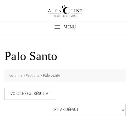
Skip
to
content
MENU
Palo Santo
>
>
Palo Santo
Auraline
Produits
VOICI LE SEUL RÉSULTAT