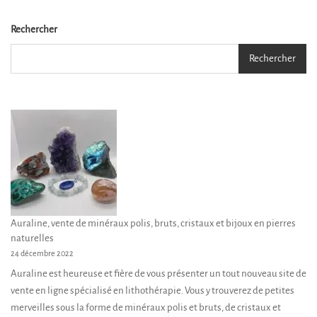
Les
options
Rechercher
peuvent
Rechercher
être
choisies
sur
la
page
du
produit
Auraline, vente de minéraux polis, bruts, cristaux et bijoux en pierres
naturelles
24 décembre 2022
Auraline est heureuse et fière de vous présenter un tout nouveau site de
vente en ligne spécialisé en lithothérapie. Vous y trouverez de petites
merveilles sous la forme de minéraux polis et bruts, de cristaux et