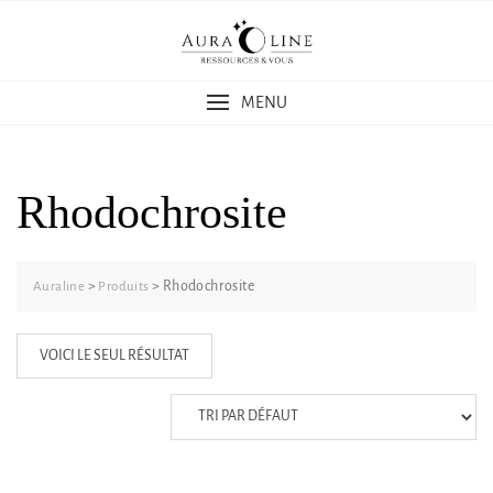
Skip
to
content
MENU
Rhodochrosite
>
>
Rhodochrosite
Auraline
Produits
VOICI LE SEUL RÉSULTAT