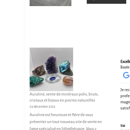
0
s
u
r
5
Excell
Basée 
Je re
Auraline, vente de minéraux polis, bruts,
profe
cristaux et bijoux en pierres naturelles
magni
24 décembre 2022
satis
Auraline est heureuse et fière de vous
présenter un tout nouveau site de vente en
Sisi
ligne spécialisé en lithothérapie. Vous y