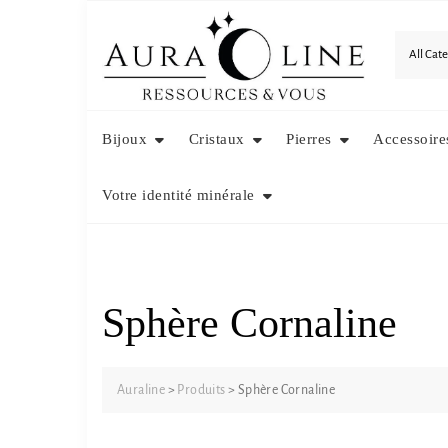
Skip
to
content
Bijoux
Cristaux
Pierres
Accessoire
Votre identité minérale
Sphère Cornaline
Auraline
>
Produits
>
Sphère Cornaline