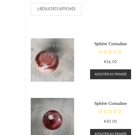
3 RÉSULTATS AFFICHÉS
Sphère Cornaline
Ajouter à la liste
d’envies
N
€
24.00
o
t
e
AJOUTER AU PANIER
0
s
u
r
5
Sphère Cornaline
Ajouter à la liste
d’envies
N
€
20.00
o
t
e
AJOUTER AU PANIER