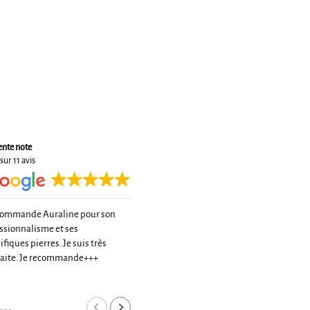
ente note
sur 11 avis
commande Auraline pour son
Très belle rencontre avec une
ssionnalisme et ses
pationnée de la lithotérapie
fiques pierres. Je suis très
De très bons conseils et un tarif très
faite. Je recommande+++
raisonnable pour une très belle
qualité
Lire la suite
Merci à toi
cyrille boi