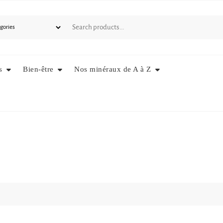
s
Bien-être
Nos minéraux de A à Z