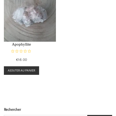
Apophyllite
N
€
16.00
o
t
e
AJOUTER AU PANIER
0
s
u
r
5
Rechercher