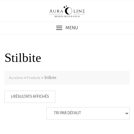
Skip
to
content
MENU
Stilbite
>
>
Stilbite
Auraline
Produits
3 RÉSULTATS AFFICHÉS