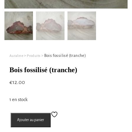
>
>
Bois fossilisé (tranche)
Auraline
Produits
Bois fossilisé (tranche)
€
12.00
1 en stock
quantité
Ajouter au panier
de
Bois