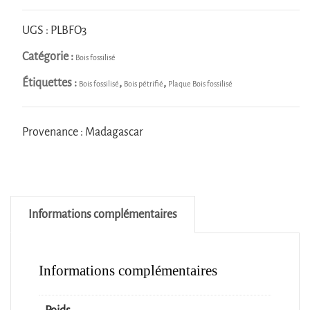
fossilisé
(tranche)
UGS :
PLBFO3
Catégorie :
Bois fossilisé
Étiquettes :
,
,
Bois fossilisé
Bois pétrifié
Plaque Bois fossilisé
Provenance : Madagascar
Informations complémentaires
Informations complémentaires