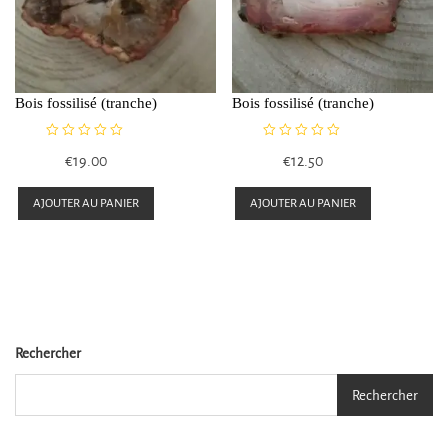
Bois fossilisé (tranche)
Bois fossilisé (tranche)
N
N
€
19.00
€
12.50
o
o
t
t
e
e
AJOUTER AU PANIER
AJOUTER AU PANIER
0
0
s
s
u
u
r
r
5
5
Rechercher
Rechercher