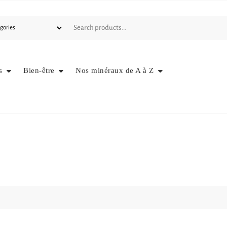
s
Bien-être
Nos minéraux de A à Z