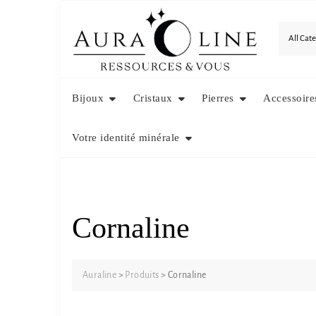
Skip
to
content
Bijoux
Cristaux
Pierres
Accessoire
Votre identité minérale
Cornaline
Auraline
>
Produits
>
Cornaline