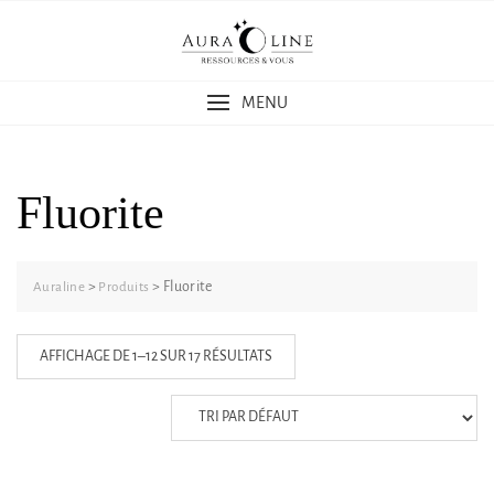
Skip
to
content
MENU
Fluorite
>
>
Fluorite
Auraline
Produits
AFFICHAGE DE 1–12 SUR 17 RÉSULTATS