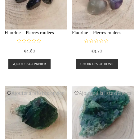
Fluorine – Pierres roulées
Fluorine – Pierres roulées
N
N
€
4.80
€
3.70
o
o
t
t
Ce
e
e
AJOUTER AU PANIER
CHOIX DES OPTIONS
0
0
produit
s
s
a
u
u
r
r
plusieurs
5
5
Ajouter à la liste d’envies
Ajouter à la liste d’envies
variations
Les
options
peuvent
être
choisies