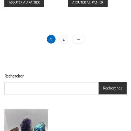
e
e
AJOUTER AU PANIER
AJOUTER AU PANIER
0
0
s
s
u
u
r
r
5
5
→
1
2
Rechercher
Rechercher