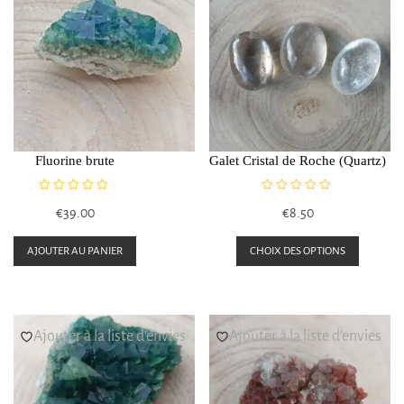
Fluorine brute
Galet Cristal de Roche (Quartz)
N
N
€
39.00
€
8.50
o
o
t
t
Ce
e
e
AJOUTER AU PANIER
CHOIX DES OPTIONS
0
0
produi
s
s
a
u
u
r
r
plusieu
5
5
Ajouter à la liste d’envies
Ajouter à la liste d’envies
variati
Les
option