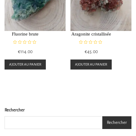
peuven
être
choisie
sur
Fluorine brute
Aragonite cristallisée
la
page
N
N
€
114.00
€
45.00
du
o
o
t
t
produi
e
e
AJOUTER AU PANIER
AJOUTER AU PANIER
0
0
s
s
u
u
r
r
5
5
Rechercher
Rechercher