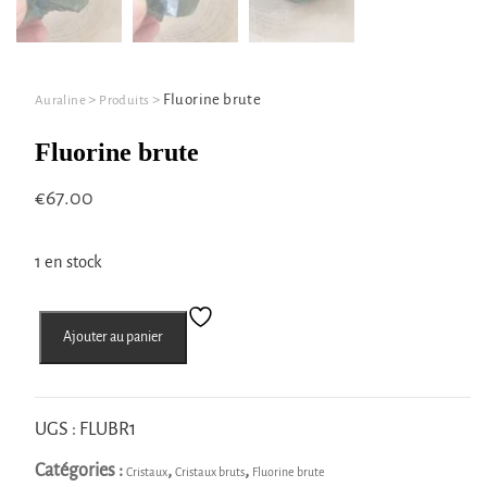
>
>
Fluorine brute
Auraline
Produits
Fluorine brute
€
67.00
1 en stock
quantité
Ajouter au panier
de
Fluorine
brute
UGS :
FLUBR1
Catégories :
,
,
Cristaux
Cristaux bruts
Fluorine brute