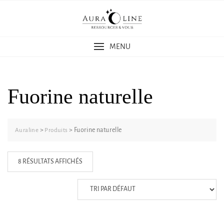
Skip
to
content
MENU
Fuorine naturelle
>
>
Fuorine naturelle
Auraline
Produits
8 RÉSULTATS AFFICHÉS