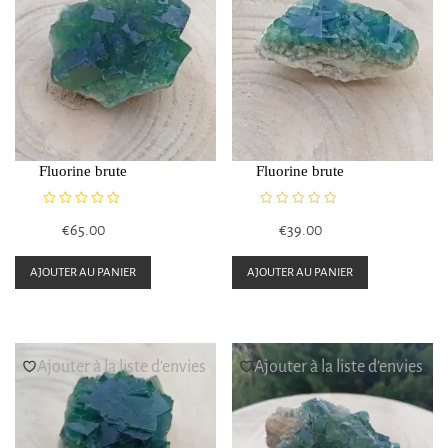
Fluorine brute
Fluorine brute
N
N
€
65.00
€
39.00
o
o
t
t
e
e
AJOUTER AU PANIER
AJOUTER AU PANIER
0
0
s
s
u
u
r
r
5
5
Ajouter à la liste d’envies
Ajouter à la liste d’envies