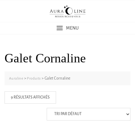
Skip
to
content
MENU
Galet Cornaline
>
>
Galet Cornaline
Auraline
Produits
9 RÉSULTATS AFFICHÉS