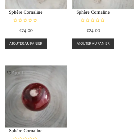
sur
sur
Sphère Cornaline
Sphère Cornaline
la
la
page
page
N
N
€
24.00
€
24.00
du
du
o
o
t
t
produit
produit
e
e
AJOUTER AU PANIER
AJOUTER AU PANIER
0
0
s
s
u
u
r
r
5
5
Ajouter à la liste d’envies
Sphère Cornaline