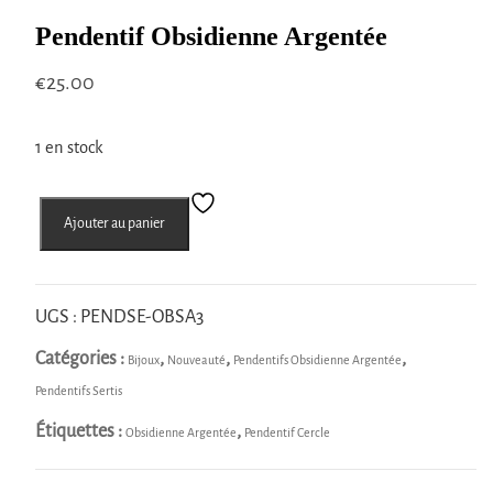
Pendentif Obsidienne Argentée
€
25.00
1 en stock
quantité
Ajouter au panier
de
Pendentif
Obsidienne
Argentée
UGS :
PENDSE-OBSA3
Catégories :
,
,
,
Bijoux
Nouveauté
Pendentifs Obsidienne Argentée
Pendentifs Sertis
Étiquettes :
,
Obsidienne Argentée
Pendentif Cercle