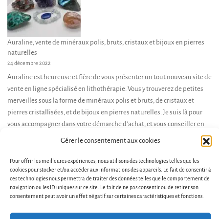
du
produit
Auraline, vente de minéraux polis, bruts, cristaux et bijoux en pierres
naturelles
24 décembre 2022
Auraline est heureuse et fière de vous présenter un tout nouveau site de
vente en ligne spécialisé en lithothérapie. Vous y trouverez de petites
merveilles sous la forme de minéraux polis et bruts, de cristaux et
pierres cristallisées, et de bijoux en pierres naturelles. Je suis là pour
vous accompagner dans votre démarche d’achat, et vous conseiller en
fonction de […]
Gérer le consentement aux cookies
Pour offrir les meilleures expériences, nous utilisons des technologies telles que les
cookies pour stocker et/ou accéder aux informations des appareils. Le fait de consentir à
ces technologies nous permettra de traiter des données telles que le comportement de
navigation ou les ID uniques sur ce site. Le fait de ne pas consentir ou de retirer son
consentement peut avoir un effet négatif sur certaines caractéristiques et fonctions.