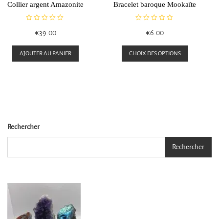
Collier argent Amazonite
Bracelet baroque Mookaïte
N
N
€
39.00
€
6.00
o
o
t
t
Ce
e
e
AJOUTER AU PANIER
CHOIX DES OPTIONS
0
0
produit
s
s
a
u
u
r
r
plusieurs
5
5
variation
Les
Rechercher
options
peuvent
Rechercher
être
choisies
sur
la
page