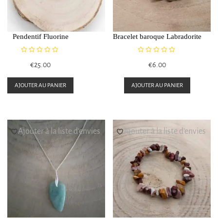
Pendentif Fluorine
Bracelet baroque Labradorite
N
N
€
25.00
€
6.00
o
o
t
t
e
e
AJOUTER AU PANIER
AJOUTER AU PANIER
0
0
s
s
u
u
r
r
5
5
Ajouter à la liste d’envies
Ajouter à la liste d’envies