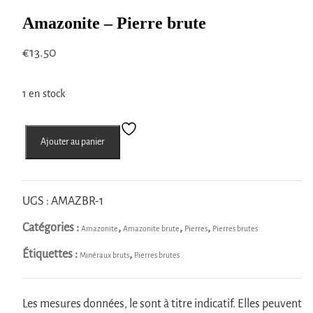
Amazonite – Pierre brute
€
13.50
1 en stock
quantité
Ajouter au panier
de
Amazonite
-
Pierre
UGS :
AMAZBR-1
brute
Catégories :
,
,
,
Amazonite
Amazonite brute
Pierres
Pierres brutes
Étiquettes :
,
Minéraux bruts
Pierres brutes
Les mesures données, le sont à titre indicatif. Elles peuvent