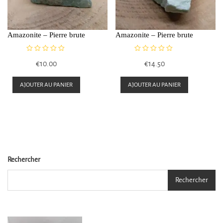
Amazonite – Pierre brute
Amazonite – Pierre brute
N
N
€
10.00
€
14.50
o
o
t
t
e
e
AJOUTER AU PANIER
AJOUTER AU PANIER
0
0
s
s
u
u
r
r
5
5
Rechercher
Rechercher