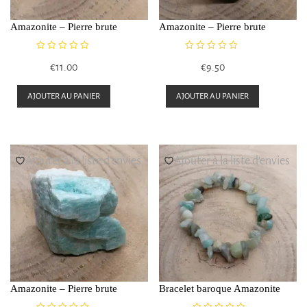
Amazonite – Pierre brute
Amazonite – Pierre brute
N
N
€
11.00
€
9.50
o
o
t
t
e
e
AJOUTER AU PANIER
AJOUTER AU PANIER
0
0
s
s
u
u
r
r
5
5
Ajouter à la liste d’envies
Ajouter à la liste d’envies
Amazonite – Pierre brute
Bracelet baroque Amazonite