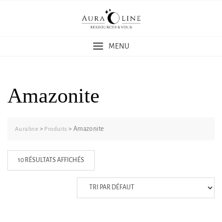
Skip
to
content
MENU
Amazonite
>
>
Amazonite
Auraline
Produits
10 RÉSULTATS AFFICHÉS