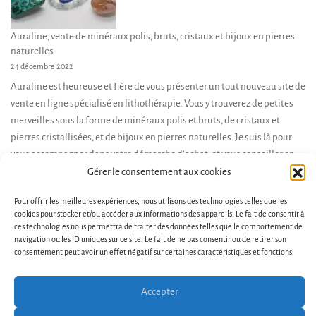
produit
Auraline, vente de minéraux polis, bruts, cristaux et bijoux en pierres
naturelles
24 décembre 2022
Auraline est heureuse et fière de vous présenter un tout nouveau site de
vente en ligne spécialisé en lithothérapie. Vous y trouverez de petites
merveilles sous la forme de minéraux polis et bruts, de cristaux et
pierres cristallisées, et de bijoux en pierres naturelles. Je suis là pour
vous accompagner dans votre démarche d’achat, et vous conseiller en
fonction de […]
Gérer le consentement aux cookies
Pour offrir les meilleures expériences, nous utilisons des technologies telles que les
cookies pour stocker et/ou accéder aux informations des appareils. Le fait de consentir à
ces technologies nous permettra de traiter des données telles que le comportement de
navigation ou les ID uniques sur ce site. Le fait de ne pas consentir ou de retirer son
consentement peut avoir un effet négatif sur certaines caractéristiques et fonctions.
Accepter
Conditions générales de vente et d’utilisation