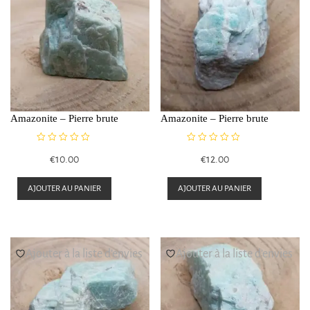
Amazonite – Pierre brute
Amazonite – Pierre brute
N
N
€
10.00
€
12.00
o
o
t
t
e
e
AJOUTER AU PANIER
AJOUTER AU PANIER
0
0
s
s
u
u
r
r
5
5
Ajouter à la liste d’envies
Ajouter à la liste d’envies