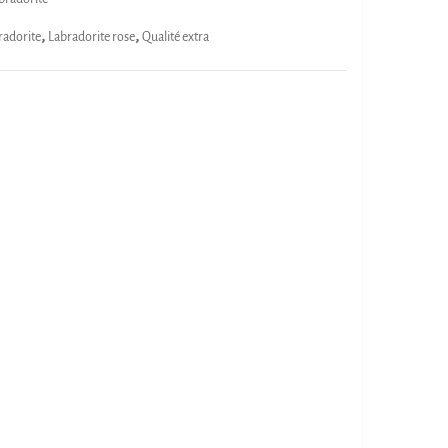
,
,
radorite
Labradorite rose
Qualité extra