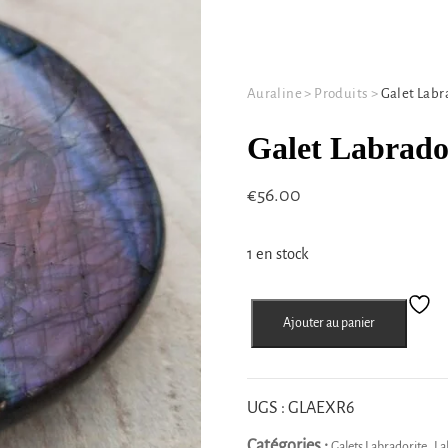
Auraline
>
Produits
>
Galet Labr
Galet Labrador
€
56.00
1 en stock
quantité
Ajouter au panier
de
Galet
Labradorite
rose
UGS :
GLAEXR6
et
Catégories :
,
Galets Labradorite
La