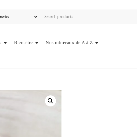
s
Bien-être
Nos minéraux de A à Z