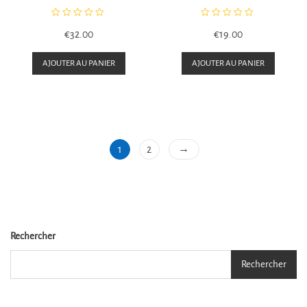
N
N
€
32.00
€
19.00
o
o
t
t
e
e
AJOUTER AU PANIER
AJOUTER AU PANIER
0
0
s
s
u
u
r
r
5
5
→
1
2
Rechercher
Rechercher