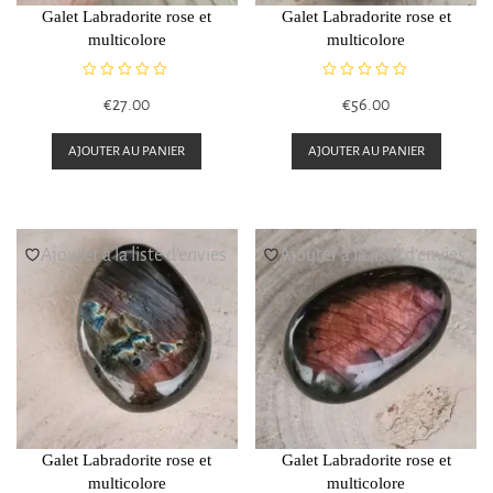
Galet Labradorite rose et
Galet Labradorite rose et
multicolore
multicolore
N
N
€
27.00
€
56.00
o
o
t
t
e
e
AJOUTER AU PANIER
AJOUTER AU PANIER
0
0
s
s
u
u
r
r
5
5
Ajouter à la liste d’envies
Ajouter à la liste d’envies
Galet Labradorite rose et
Galet Labradorite rose et
multicolore
multicolore