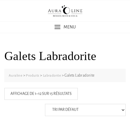
Skip
to
content
MENU
Galets Labradorite
>
>
>
Galets Labradorite
Auraline
Produits
Labradorite
AFFICHAGE DE 1–12 SUR 15 RÉSULTATS