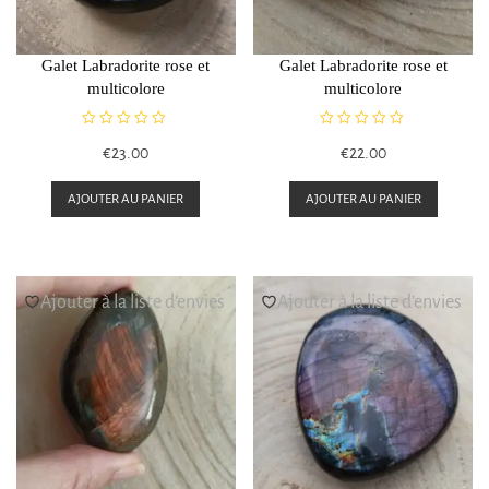
Galet Labradorite rose et
Galet Labradorite rose et
multicolore
multicolore
N
N
€
23.00
€
22.00
o
o
t
t
e
e
AJOUTER AU PANIER
AJOUTER AU PANIER
0
0
s
s
u
u
r
r
5
5
Ajouter à la liste d’envies
Ajouter à la liste d’envies