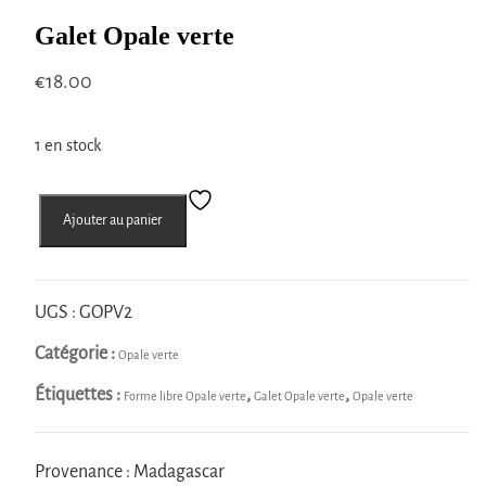
Galet Opale verte
€
18.00
1 en stock
quantité
Ajouter au panier
de
Galet
Opale
verte
UGS :
GOPV2
Catégorie :
Opale verte
Étiquettes :
,
,
Forme libre Opale verte
Galet Opale verte
Opale verte
Provenance : Madagascar