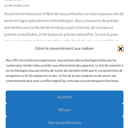
24 décembre 2022
Auraline est heureuse et fière de vous présenter un tout nouveau site de
vente en ligne spécialisé en lithothérapie. Vous y trouverez de petites
merveilles sous la forme de minéraux polis et bruts, de cristaux et
pierres cristallisées, et de bijoux en pierres naturelles. Je suis là pour
vous accompagner dans votre démarche d’achat, et vous conseiller en
fonction de […]
Gérer le consentement aux cookies
Pour offrir les meilleures expériences, nous utilisons des technologies telles que les
cookies pour stocker et/ou accéder aux informations des appareils. Le fait de consentir à
ces technologies nous permettra de traiter des données telles que le comportement de
navigation ou les ID uniques sur ce site. Le fait de ne pas consentir ou de retirer son
consentement peut avoir un effet négatif sur certaines caractéristiques et fonctions.
Accepter
Conditions générales de vente et d’utilisation
Contact
Politique de cookies (UE)
Refuser
Copyright © 2026 Bosa Ecommerce. Powered by
Bosa
Themes
Voir les préférences