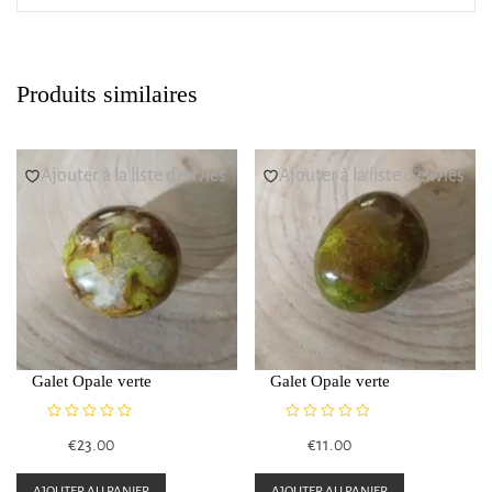
Produits similaires
Ajouter à la liste d’envies
Ajouter à la liste d’envies
Galet Opale verte
Galet Opale verte
N
N
€
23.00
€
11.00
o
o
t
t
e
e
AJOUTER AU PANIER
AJOUTER AU PANIER