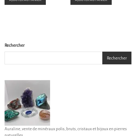
0
0
s
s
u
u
r
r
5
5
Rechercher
Rechercher
Auraline, vente de minéraux polis, bruts, cristaux et bijoux en pierres
naturelles