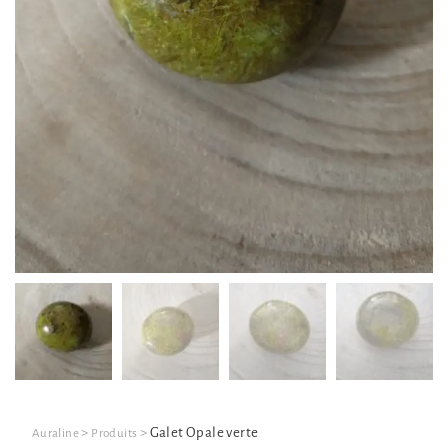
>
>
Galet Opale verte
Auraline
Produits