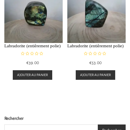
Labradorite (entièrement polie)
Labradorite (entièrement polie)
N
N
€
39.00
€
53.00
o
o
t
t
e
e
AJOUTER AU PANIER
AJOUTER AU PANIER
0
0
s
s
u
u
r
r
5
5
Rechercher