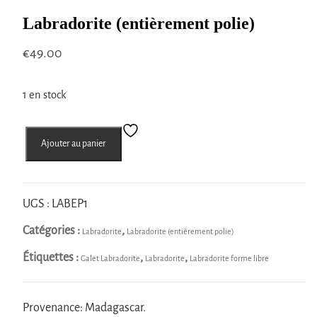
Labradorite (entièrement polie)
€
49.00
1 en stock
quantité
Ajouter au panier
de
Labradorite
(entièrement
polie)
UGS :
LABEP1
Catégories :
,
Labradorite
Labradorite (entièrement polie)
Étiquettes :
,
,
Galet Labradorite
Labradorite
Labradorite forme libre
Provenance: Madagascar.