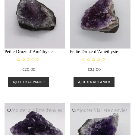
Petite Druze d’Améthyste
Petite Druze d’Améthyste
N
N
€
20.00
€
24.00
o
o
t
t
e
e
AJOUTER AU PANIER
AJOUTER AU PANIER
0
0
s
s
u
u
r
r
5
5
Ajouter à la liste d’envies
Ajouter à la liste d’envies