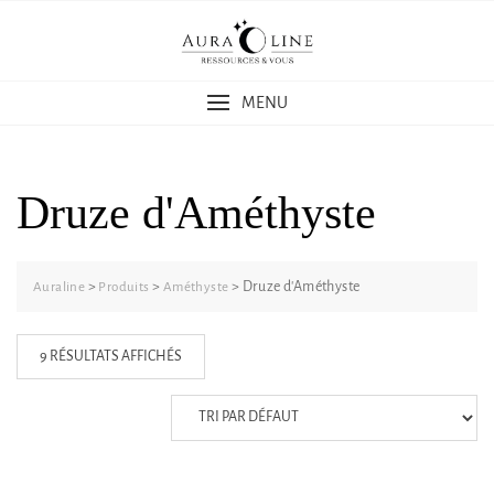
Skip
to
content
MENU
Druze d'Améthyste
>
>
>
Druze d'Améthyste
Auraline
Produits
Améthyste
9 RÉSULTATS AFFICHÉS