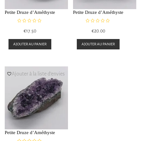
Petite Druze d’Améthyste
Petite Druze d’Améthyste
N
N
€
17.50
€
20.00
o
o
t
t
e
e
AJOUTER AU PANIER
AJOUTER AU PANIER
0
0
s
s
u
u
r
r
5
5
Ajouter à la liste d’envies
Petite Druze d’Améthyste