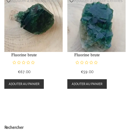
Ajouter à la liste d’envies
Ajouter à la liste d’envies
Fluorine brute
Fluorine brute
N
N
€
67.00
€
59.00
o
o
t
t
e
e
AJOUTER AU PANIER
AJOUTER AU PANIER
0
0
s
s
u
u
r
r
5
5
Rechercher