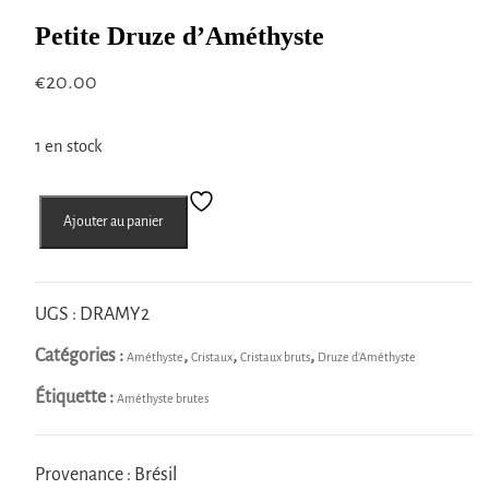
Petite Druze d’Améthyste
€
20.00
1 en stock
quantité
Ajouter au panier
de
Petite
Druze
d'Améthyste
UGS :
DRAMY2
Catégories :
,
,
,
Améthyste
Cristaux
Cristaux bruts
Druze d'Améthyste
Étiquette :
Améthyste brutes
Provenance : Brésil