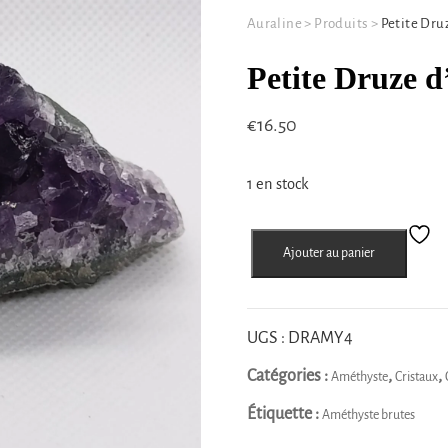
Auraline
>
Produits
>
Petite Dru
Petite Druze 
€
16.50
1 en stock
quantité
Ajouter au panier
de
Petite
Druze
d'Améthyste
UGS :
DRAMY4
Catégories :
,
,
Améthyste
Cristaux
Étiquette :
Améthyste brutes