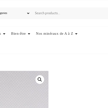
s
Bien-être
Nos minéraux de A à Z