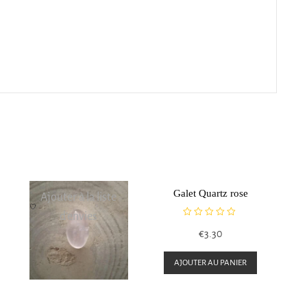
Galet Quartz rose
Ajouter à la liste
d’envies
N
€
3.30
o
t
e
AJOUTER AU PANIER
0
s
u
r