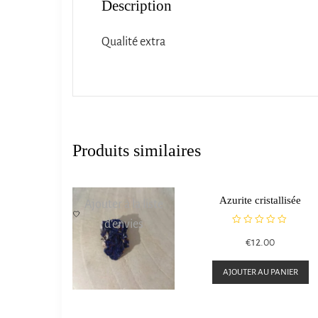
Description
Qualité extra
Produits similaires
Azurite cristallisée
Ajouter à la liste
d’envies
N
€
12.00
o
t
e
AJOUTER AU PANIER
0
s
u
r