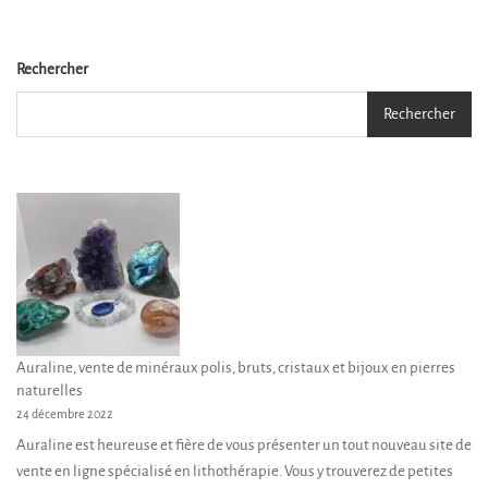
variations.
Les
options
Rechercher
peuvent
Rechercher
être
choisies
sur
la
page
du
produit
Auraline, vente de minéraux polis, bruts, cristaux et bijoux en pierres
naturelles
24 décembre 2022
Auraline est heureuse et fière de vous présenter un tout nouveau site de
vente en ligne spécialisé en lithothérapie. Vous y trouverez de petites