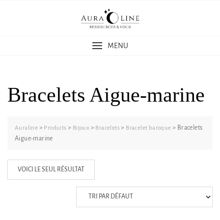
Skip
to
content
MENU
Bracelets Aigue-marine
>
>
>
>
>
Bracelets
Auraline
Produits
Bijoux
Bracelets
Bracelet baroque
Aigue-marine
VOICI LE SEUL RÉSULTAT