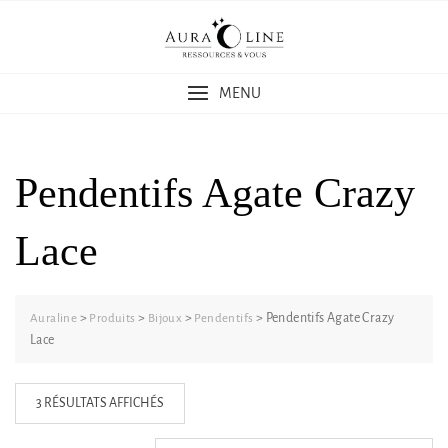
Skip
to
content
MENU
Pendentifs Agate Crazy
Lace
>
>
>
>
Pendentifs Agate Crazy
Auraline
Produits
Bijoux
Pendentifs
Lace
3 RÉSULTATS AFFICHÉS