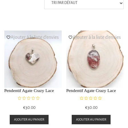
Ajouter à la liste d’envies
Ajouter à la liste d’envies
Pendentif Agate Crazy Lace
Pendentif Agate Crazy Lace
N
N
€
30.00
€
30.00
o
o
t
t
e
e
AJOUTER AU PANIER
AJOUTER AU PANIER
0
0
s
s